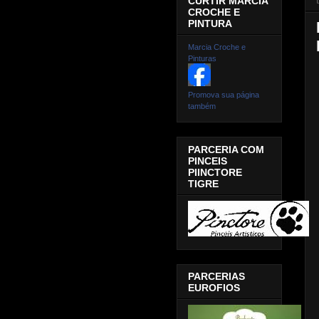
CURTIR MARCIA
CROCHE E
PINTURA
Marcia Croche e
Pinturas
Promova sua página
também
PARCERIA COM
PINCEIS
PIINCTORE
TIGRE
PARCERIAS
EUROFIOS