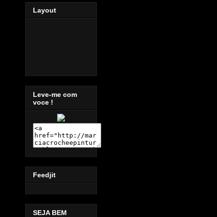
Layout
Leve-me com
voce !
Feedjit
SEJA BEM