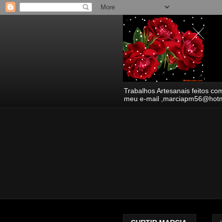
Trabalhos Artesanais feitos co
meu e-mail ,marciapm56@hotmai